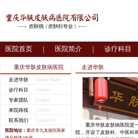
医院首页
|
医院简介
|
诊疗科目
重庆华肤皮肤病医院
走进华肤
走进华肤
About Huafu
诊疗科目
Subjects
专家团队
Experts
来院路线
Traffic
联系我们
Contact Us
重庆华肤皮肤病医院是
医院地址：
重庆市九龙坡区陈家
院，开设了皮肤科、中医科
坪石杨路196号